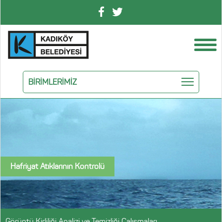
BİRİMLERİMİZ
Hafriyat Atıklarının Kontrolü
Görüntü Kirliliği Analizi ve Temizliği Çalışmaları