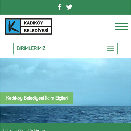
BİRİMLERİMİZ
Kadıköy Belediyesi İklim Elçileri
İklim Değişikliği Birimi