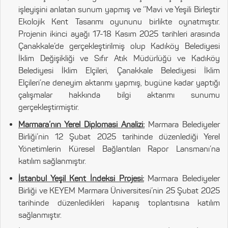
işleyişini anlatan sunum yapmış ve ‘’Mavi ve Yeşili Birleştir
Ekolojik Kent Tasarımı oyununu birlikte oynatmıştır.
Projenin ikinci ayağı 17-18 Kasım 2025 tarihleri arasında
Çanakkale’de gerçekleştirilmiş olup Kadıköy Belediyesi
İklim Değişikliği ve Sıfır Atık Müdürlüğü ve Kadıköy
Belediyesi İklim Elçileri, Çanakkale Belediyesi İklim
Elçileri’ne deneyim aktarımı yapmış, bugüne kadar yaptığı
çalışmalar hakkında bilgi aktarımı sunumu
gerçekleştirmiştir.
Marmara’nın Yerel Diplomasi Analizi:
Marmara Belediyeler
Birliği’nin 12 Şubat 2025 tarihinde düzenlediği Yerel
Yönetimlerin Küresel Bağlantıları Rapor Lansmanı’na
katılım sağlanmıştır.
İstanbul Yeşil Kent İndeksi Projesi:
Marmara Belediyeler
Birliği ve KEYEM Marmara Üniversitesi’nin 25 Şubat 2025
tarihinde düzenledikleri kapanış toplantısına katılım
sağlanmıştır.