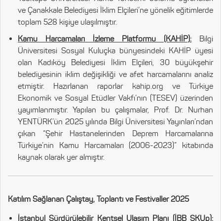
ve Çanakkale Belediyesi İklim Elçileri’ne yönelik eğitimlerde
toplam 528 kişiye ulaşılmıştır.
Kamu Harcamaları İzleme Platformu (KAHİP):
Bilgi
Üniversitesi Sosyal Kuluçka bünyesindeki KAHİP üyesi
olan Kadıköy Belediyesi İklim Elçileri, 30 büyükşehir
belediyesinin iklim değişikliği ve afet harcamalarını analiz
etmiştir. Hazırlanan raporlar kahip.org ve Türkiye
Ekonomik ve Sosyal Etüdler Vakfı’nın (TESEV) üzerinden
yayımlanmıştır. Yapılan bu çalışmalar, Prof. Dr. Nurhan
YENTÜRK’ün 2025 yılında Bilgi Üniversitesi Yayınları’ndan
çıkan “Şehir Hastanelerinden Deprem Harcamalarına
Türkiye’nin Kamu Harcamaları (2006-2023)” kitabında
kaynak olarak yer almıştır.
Katılım Sağlanan Çalıştay, Toplantı ve Festivaller 2025
İstanbul Sürdürülebilir Kentsel Ulaşım Planı (İBB SKUp):