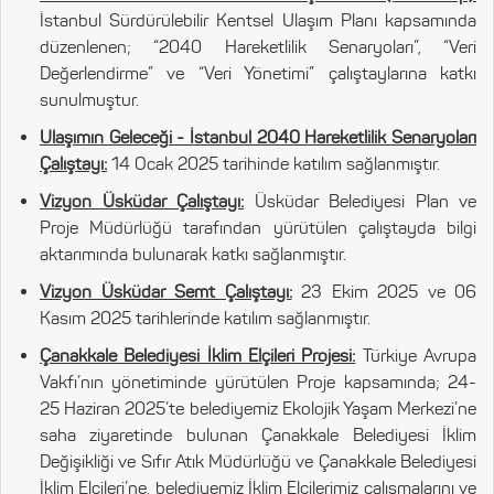
İstanbul Sürdürülebilir Kentsel Ulaşım Planı kapsamında
düzenlenen; “2040 Hareketlilik Senaryoları”, “Veri
Değerlendirme” ve “Veri Yönetimi” çalıştaylarına katkı
sunulmuştur.
Ulaşımın Geleceği - İstanbul 2040 Hareketlilik Senaryoları
Çalıştayı:
14 Ocak 2025 tarihinde katılım sağlanmıştır.
Vizyon Üsküdar Çalıştayı:
Üsküdar Belediyesi Plan ve
Proje Müdürlüğü tarafından yürütülen çalıştayda bilgi
aktarımında bulunarak katkı sağlanmıştır.
Vizyon Üsküdar Semt Çalıştayı:
23 Ekim 2025 ve 06
Kasım 2025 tarihlerinde katılım sağlanmıştır.
Çanakkale Belediyesi İklim Elçileri Projesi:
Türkiye Avrupa
Vakfı’nın yönetiminde yürütülen Proje kapsamında; 24-
25 Haziran 2025’te belediyemiz Ekolojik Yaşam Merkezi’ne
saha ziyaretinde bulunan Çanakkale Belediyesi İklim
Değişikliği ve Sıfır Atık Müdürlüğü ve Çanakkale Belediyesi
İklim Elçileri’ne, belediyemiz İklim Elçilerimiz çalışmalarını ve